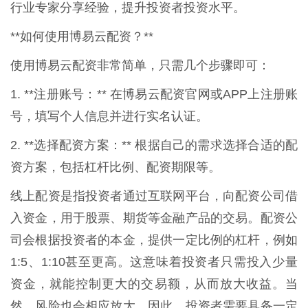
行业专家分享经验，提升投资者投资水平。
**如何使用博易云配资？**
使用博易云配资非常简单，只需几个步骤即可：
1. **注册账号：** 在博易云配资官网或APP上注册账
号，填写个人信息并进行实名认证。
2. **选择配资方案：** 根据自己的需求选择合适的配
资方案，包括杠杆比例、配资期限等。
线上配资是指投资者通过互联网平台，向配资公司借
入资金，用于股票、期货等金融产品的交易。配资公
司会根据投资者的本金，提供一定比例的杠杆，例如
1:5、1:10甚至更高。这意味着投资者只需投入少量
资金，就能控制更大的交易额，从而放大收益。当
然，风险也会相应放大，因此，投资者需要具备一定