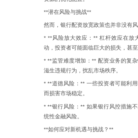
**潜在风险与挑战**
然而，银行配资放宽政策也并非没有风
* **风险放大效应：** 杠杆效应
动，投资者可能面临巨大的损失，甚至
* **监管难度增加：** 配资业务
滋生违规行为，扰乱市场秩序。
* **道德风险：** 一些投资者可
而损害市场稳定。
* **银行风险：** 如果银行风控措
统性金融风险。
**如何应对新机遇与挑战？**