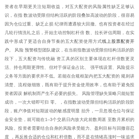
资者在早期更关注短期收益，对五大配资的风险属性缺乏足够认
识，在指 数波动受限但结构活跃的阶段叠加高波动的阶段，很容易
因为仓位过重、缺乏止损 纪律而遭遇较大回撤。也有投资者在经过
几轮行情洗礼之后，开始主动控制杠杆倍 数、拉长评估周期，在实
线上股票配资开
践中形成了更适合自身节奏的五大配资使用方式
户
。 风险 预警模型团队建议，在当前指数波动受限但结构活跃的阶
段下，五大配资与传统融 资工具的区别主要体现在杠杆倍数更灵
活、持仓周期更弹性、但对于保证金占比、 强平线设置、风险提示
义务等方面的要求并不低。若能在合规框架内把五大配资的 规则讲
清楚、流程做细致，既有助于提升资金使用效率，也有助于避免投
资者因误 解机制而产生不必要的损失。 风险管理缺失策略只能短暂
成功，一次大错即可归 零。，在指数波动受限但结构活跃的阶段阶
段，账户净值对短期波动的敏感度明显 抬升，一旦忽视仓位与保证
金安全垫，就可能在1–3个交易日内放大此前数周甚 至数月累积的
风险。投资者需要结合自身的风险承受能力、盈利目标与回撤容忍
度 ，再反推合适的仓位和杠杆倍数，而不是在情绪高涨时一味追求