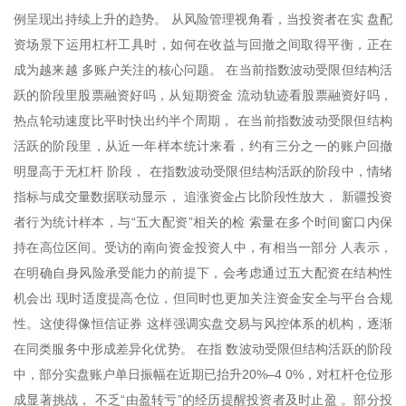
例呈现出持续上升的趋势。 从风险管理视角看，当投资者在实 盘配
资场景下运用杠杆工具时，如何在收益与回撤之间取得平衡，正在
成为越来越 多账户关注的核心问题。 在当前指数波动受限但结构活
跃的阶段里股票融资好吗，从短期资金 流动轨迹看股票融资好吗，
热点轮动速度比平时快出约半个周期， 在当前指数波动受限但结构
活跃的阶段里，从近一年样本统计来看，约有三分之一的账户回撤
明显高于无杠杆 阶段， 在指数波动受限但结构活跃的阶段中，情绪
指标与成交量数据联动显示， 追涨资金占比阶段性放大， 新疆投资
者行为统计样本，与“五大配资”相关的检 索量在多个时间窗口内保
持在高位区间。受访的南向资金投资人中，有相当一部分 人表示，
在明确自身风险承受能力的前提下，会考虑通过五大配资在结构性
机会出 现时适度提高仓位，但同时也更加关注资金安全与平台合规
性。这使得像恒信证券 这样强调实盘交易与风控体系的机构，逐渐
在同类服务中形成差异化优势。 在指 数波动受限但结构活跃的阶段
中，部分实盘账户单日振幅在近期已抬升20%–4 0%，对杠杆仓位形
成显著挑战， 不乏“由盈转亏”的经历提醒投资者及时止盈 。部分投