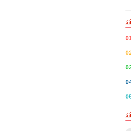
0
0
0
0
0