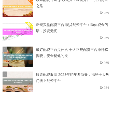
之路
269
正规实盘配资平台 现货配资平台：助你资金倍
增，投资无忧
269
4
最好配资平台是什么 十大正规配资平台排行榜
揭晓，安全稳健的投
265
5
股票配资股票 2025年蛇年迎新春，揭秘十大热
门线上配资平台
254