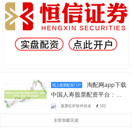
淘配网app下载
线上股票配资门户
中国人寿股票配资平台：专
业投资助手，助力您实现财
股票杠杆软件排名
102
富增值
全部加载完成