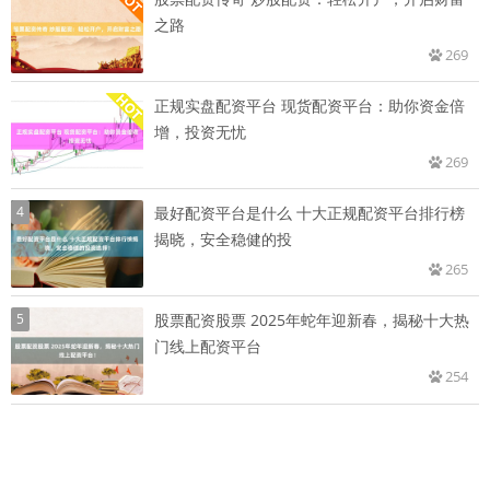
之路
269
正规实盘配资平台 现货配资平台：助你资金倍
增，投资无忧
269
4
最好配资平台是什么 十大正规配资平台排行榜
揭晓，安全稳健的投
265
5
股票配资股票 2025年蛇年迎新春，揭秘十大热
门线上配资平台
254