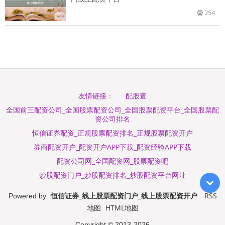
254
配股查
友情链接：
全国前三配资公司_全国股票配资公司_全国股票配资平台_全国股票配
资公司排名
恒信证券配资_正规股票配资排名_正规股票配资开户
券商配资开户_配资开户APP下载_配资经验APP下载
配资公司网_全国配资网_股票配资吧
炒股配资门户_炒股配资排名_炒股配资平台网址
恒信证券_线上股票配资门户_线上股票配资开户
RSS
Powered by
地图
HTML地图
Copyright
© 2013-2026