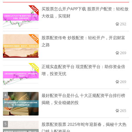
买股票怎么开户APP下载 股票开户配资：轻松放
大收益，实现财
292
股票配资传奇 炒股配资：轻松开户，开启财富
之路
269
正规实盘配资平台 现货配资平台：助你资金倍
增，投资无忧
269
4
最好配资平台是什么 十大正规配资平台排行榜
揭晓，安全稳健的投
265
5
股票配资股票 2025年蛇年迎新春，揭秘十大热
门线上配资平台