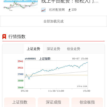
线上平台配资：轻松入门，
放大收益！
杠杆配资网
109
全部加载完成
行情指数
上证走势
深证走势
创业走势
上证指数
深证成指
创业板指