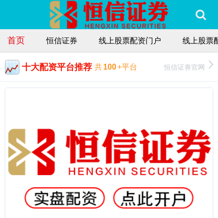
首页
恒信证券
线上股票配资门户
线上股票
十大配资平台推荐
恒信证券官网
共
100
+平台